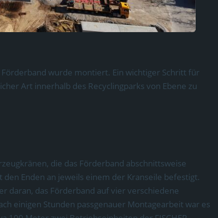
Förderband wurde montiert. Ein wichtiger Schritt für
icher Art innerhalb des Recyclingparks von Ebene zu
hrzeugkränen, die das Förderband abschnittsweise
den Enden an jeweils einem der Kranseile befestigt.
er daran, das Förderband auf vier verschiedene
ach einigen Stunden passgenauer Montagearbeit war es
wa 100 Meter zwei Betriebseinheiten der FISCHER