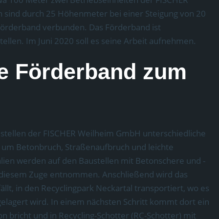
 sind durch 25 Höhenmeter bei einer Steigung von 20
Förderband verbunden. Das Förderband ist
ellen. Im Juni 2020 soll es seine Arbeit aufnehmen.
e Förderband zum
stellen der FISCHER Weilheim GmbH unterschiedliche
m um Betonbruch, Straßenaufbruch und leichte
ialien werden auf den Baustellen mit Betonschere und -
in diesem Zuge entnommen. Anschließend wird das
llt, in den Recyclingpark Neckartal transportiert, wo es
lagert wird. In einem nächsten Schritt kommt dort ein
 bricht und in Recycling-Schotter (RC-Schotter) mit