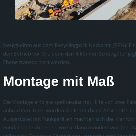
Neuigkeiten aus dem Recyclingpark Neckartal (RPN): Ein 
den Betrieb vor Ort, denn damit können Schüttgüter jegl
Ebene transportiert werden.
Montage mit Maß
Die Montage erfolgte spektakulär mit Hilfe von zwei Fa
anbrachten. Dazu wurden die Förderband-Abschnitte mit 
Ausgerüstet mit Funkgeräten machten sich die Kranführ
Fundamente zu heben, wo sie dann montiert wurden. N
vollbracht: Das neue Förderband verbindet nun über et