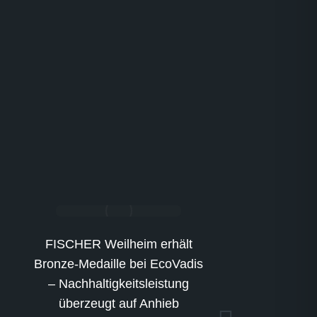
Jahresrüc
FISCHER Weilheim erhält
Gemeinsam 
Bronze-Medaille bei EcoVadis
– Nachhaltigkeitsleistung
11. De
überzeugt auf Anhieb