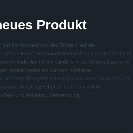
 neues Produkt
 das Förderband von der Fläche 2 auf die
ert. Mindestens 150 Tonnen Material kann das Förderband
beren Ende des Förderbands wird das Material aus eine
im Abwurf reduziert werden, wird eine
RC-Schotter als zertifiziertes Endprodukt zur Verwendung
ewahrt. Recycling-Schotter findet derzeit in
Straßen- und Wegebau, Verwendung.