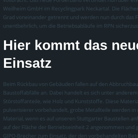
Weilheim GmbH im Recyclingpark Neckartal. Die Flächen
Grad voneinander getrennt und werden nun durch das 
unentbehrlich, um die Betriebsabläufe im RPN sicherzust
Hier kommt das neu
Einsatz
Beim Rückbau von Gebäuden fallen auf den Abbruchbau
Baustoffabfälle an. Dabei handelt es sich unter andere
Störstoffanteile, wie Holz und Kunststoffe. Diese Mater
pulverisierer vorbehandelt, grobe Metallteile werden 
Material, wenn es auf unseren Stuttgarter Baustellen anfä
auf der Fläche der Betriebseinheit 2 angenommen und ge
GIPO-Brecher zum Einsatz, der den vorbehandelten Beton