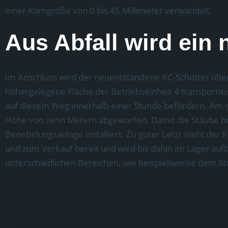
einer Korngröße von 0 bis 45 Millimeter verwandelt.
Aus Abfall wird ein
Im Anschluss wird der neuentstandene RC-Schotter über
höhergelegene Fläche der Betriebseinheit 4 transporti
auf diesem Weg innerhalb einer Stunde befördern. Am o
Höhe von zehn Metern abgeworfen. Damit die Stäube be
Benebelungsanlage installiert. Zu guter Letzt steht der 
und zum Verkauf bereit und wird bis dahin im Lager aufb
unterschiedlichen Bereichen, wie beispielsweise dem 