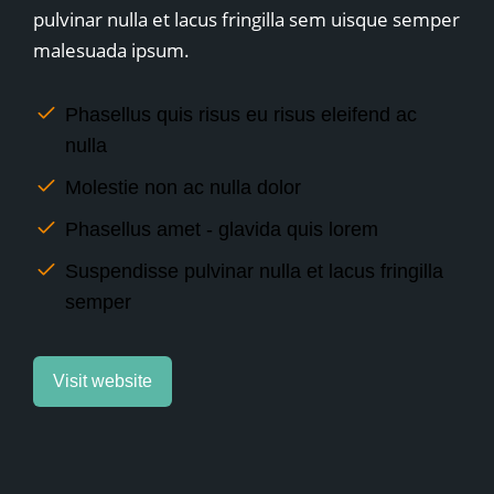
pulvinar nulla et lacus fringilla sem uisque semper
malesuada ipsum.
Phasellus quis risus eu risus eleifend ac
nulla
Molestie non ac nulla dolor
Phasellus amet - glavida quis lorem
Suspendisse pulvinar nulla et lacus fringilla
semper
Visit website